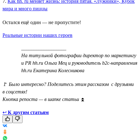
7.
Как hh. ru меняет жизнь: история пятая. «Лужники», Кубок
мира и много пиццы
Остался ещё один — не пропустите!
Реальные истории наших героев
__________________
На титульной фотографии директор по маркетингу
и PR hh.ru Ольга Мец и руководитель b2c-направления
hh.ru Екатерина Колесникова
🚩
Было интересно? Поделитесь этим рассказом с друзьями
в соцсетях!
Кнопка репоста — в шапке статьи
⏫
↩
К другим статьям