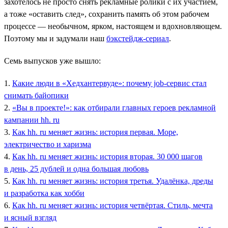
захотелось не просто снять рекламные ролики с их участием,
а тоже «оставить след», сохранить память об этом рабочем
процессе — необычном, ярком, настоящем и вдохновляющем.
Поэтому мы и задумали наш
бэкстейдж-сериал
.
Семь выпусков уже вышло:
1.
Какие люди в «Хедхантервуде»: почему job-сервис стал
снимать байопики
2.
«Вы в проекте!»: как отбирали главных героев рекламной
кампании hh. ru
3.
Как hh. ru меняет жизнь: история первая. Море,
электричество и харизма
4.
Как hh. ru меняет жизнь: история вторая. 30 000 шагов
в день, 25 дублей и одна большая любовь
5.
Как hh. ru меняет жизнь: история третья. Удалёнка, дреды
и разработка как хобби
6.
Как hh. ru меняет жизнь: история четвёртая. Стиль, мечта
и ясный взгляд