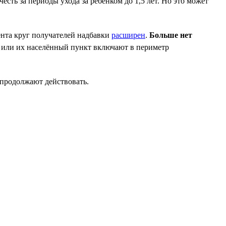
есть за периоды ухода за ребёнком до 1,5 лет. Но это может
дента круг получателей надбавки
расширен
.
Больше нет
 или их населённый пункт включают в периметр
 продолжают действовать.