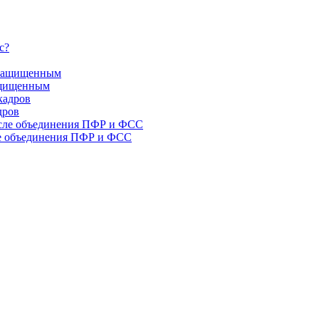
защищенным
дров
ле объединения ПФР и ФСС