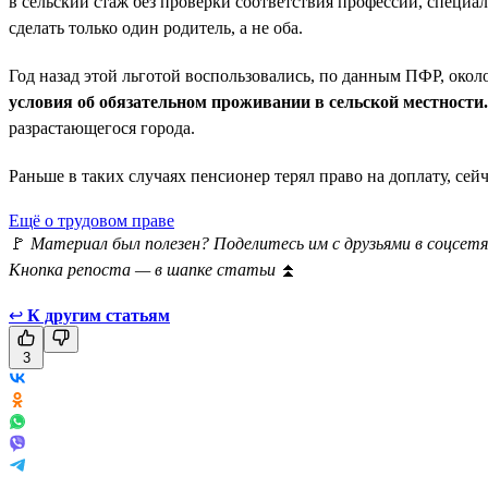
в сельский стаж без проверки соответствия профессии, специал
сделать только один родитель, а не оба.
Год назад этой льготой воспользовались, по данным ПФР, окол
условия об обязательном проживании в сельской местности.
разрастающегося города.
Раньше в таких случаях пенсионер терял право на доплату, се
Ещё о трудовом праве
🚩
Материал был полезен? Поделитесь им с друзьями в соцсетя
Кнопка репоста — в шапке статьи
⏫
↩
К другим статьям
3