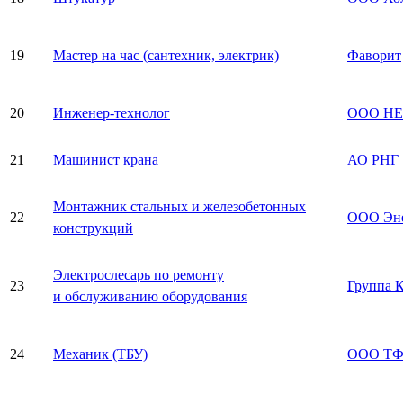
19
Мастер на час (сантехник, электрик)
Фаворит
20
Инженер-технолог
ООО Н
21
Машинист крана
АО РНГ
Монтажник стальных и железобетонных
22
ООО Эне
конструкций
Электрослесарь по ремонту
23
Группа 
и обслуживанию оборудования
24
Механик (ТБУ)
ООО ТФ