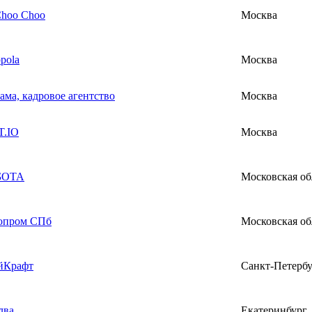
Choo Choo
Москва
pola
Москва
ама, кадровое агентство
Москва
.IO
Москва
БОТА
Московская об
опром СПб
Московская об
йКрафт
Санкт-Петерб
лва
Екатеринбург