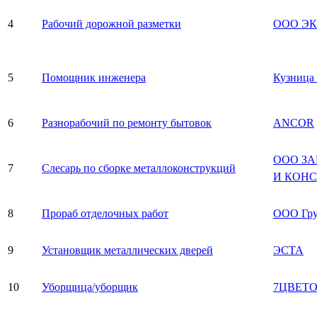
4
Рабочий дорожной разметки
ООО Э
5
Помощник инженера
Кузница
6
Разнорабочий по ремонту бытовок
ANCOR
ООО З
7
Слесарь по сборке металлоконструкций
И КОН
8
Прораб отделочных работ
ООО Гр
9
Установщик металлических дверей
ЭСТА
10
Уборщица/уборщик
7ЦВЕТ