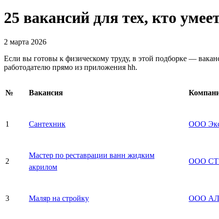
25 вакансий для тех, кто умее
2 марта 2026
Если вы готовы к физическому труду, в этой подборке — вака
работодателю прямо из приложения hh.
№
Вакансия
Компан
1
Сантехник
ООО Экс
Мастер по реставрации ванн жидким
2
ООО СТ
акрилом
3
Маляр на стройку
ООО АЛ