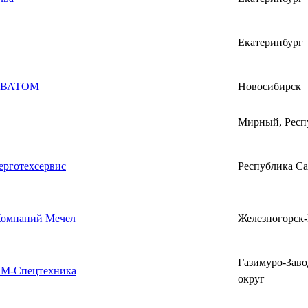
Екатеринбург
ЕВАТОМ
Новосибирск
Мирный, Респ
рготехсервис
Республика Са
Компаний Мечел
Железногорск
Газимуро-Зав
М-Спецтехника
округ