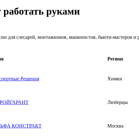
т работать руками
нсии для слесарей, монтажников, машинистов, бьюти-мастеров и
ия
Регион
пертные Решения
Химки
РОЙГАРАНТ
Люберцы
ЬФА КОНСТРАКТ
Москва