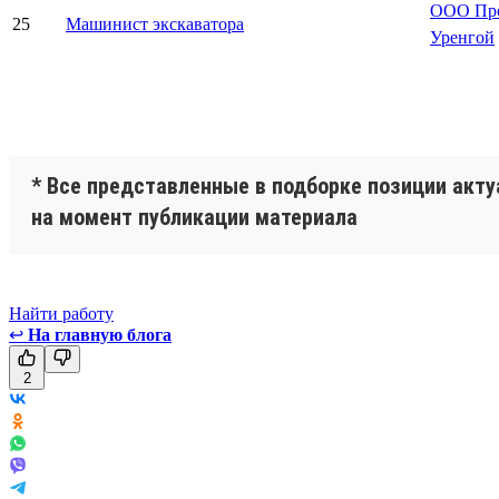
ООО Про
25
Машинист экскаватора
Уренгой
* Все представленные в подборке позиции акт
на момент публикации материала
Найти работу
↩
На главную блога
2