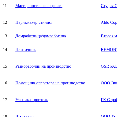
11
Мастер ногтевого сервиса
Студия 
12
Парикмахер-стилист
Aldo Cop
13
Домработница/домработник
Вторая м
14
Плиточник
REMONT
15
Разнорабочий на производство
GSR РА
16
Помощник оператора на производство
ООО Эк
17
Ученик-строитель
ГК Стро
18
Штукатур
ООО Хо