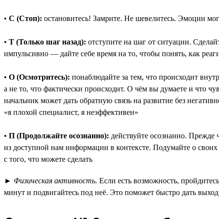
•
С (Стоп):
остановитесь! Замрите. Не шевелитесь. Эмоции могу
•
Т (Только шаг назад):
отступите на шаг от ситуации. Сделай
импульсивно — дайте себе время на то, чтобы понять, как реаг
•
О (Осмотритесь):
понаблюдайте за тем, что происходит внут
а не то, что фактически происходит. О чём вы думаете и что 
начальник может дать обратную связь на развитие без негативн
«я плохой специалист, я неэффективен»
•
П (Продолжайте осознанно):
действуйте осознанно. Прежде ч
из доступной нам информации в контексте. Подумайте о своих 
с того, что можете сделать
►
Физическая активность.
Если есть возможность, пройдитесь
минут и подвигайтесь под неё. Это поможет быстро дать выхо