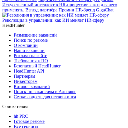
Искусственный интеллект в HR-процессах: как и для чего
применять. Взгляд партнёра Премии HR-бренд GigaChat
Революция в управлении: как ИИ меняет HR-сферу
HeadHunter
Размещение вакансий
Поиск по резюме
О компании
Наши вакансии
Реклама на сайте
Требования к ПО
Безопасный HeadHunter
HeadHunter API
Партнерам
Инвесторам
Каталог компаний
Поиск по вакансиям в Альняше
Сетка: соцсеть для нетворкинга
Соискателям
hh PRO
Готовое резюме
Все сервисы