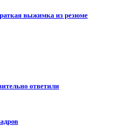
 краткая выжимка из резюме
твительно ответили
кадров