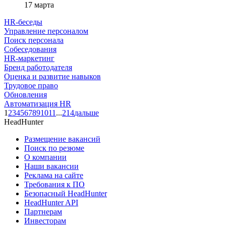
17 марта
HR-беседы
Управление персоналом
Поиск персонала
Собеседования
HR-маркетинг
Бренд работодателя
Оценка и развитие навыков
Трудовое право
Обновления
Автоматизация HR
1
2
3
4
5
6
7
8
9
10
11
...
214
дальше
HeadHunter
Размещение вакансий
Поиск по резюме
О компании
Наши вакансии
Реклама на сайте
Требования к ПО
Безопасный HeadHunter
HeadHunter API
Партнерам
Инвесторам