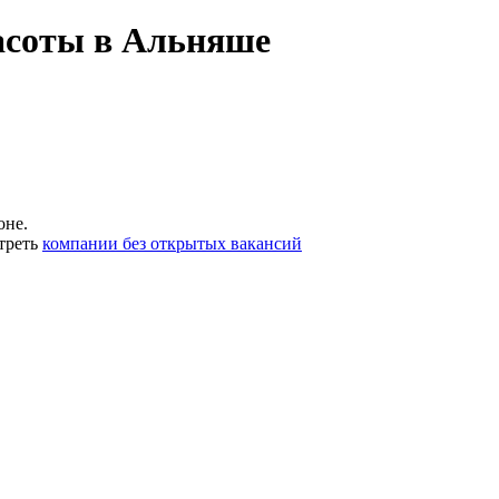
асоты в Альняше
оне.
треть
компании без открытых вакансий