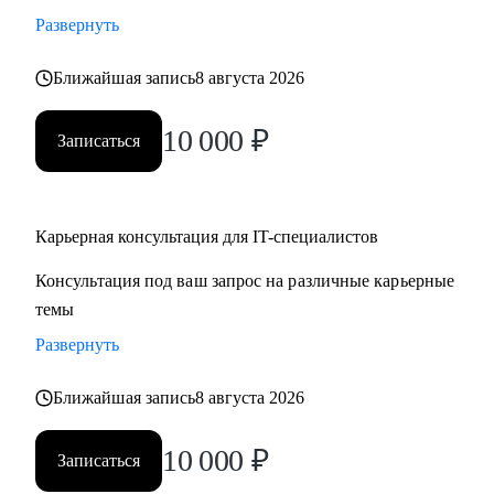
• Стратегии карьерного роста: как перейти с junior на
Развернуть
middle, с middle на senior уровень
Ближайшая запись
8 августа 2026
• Стратегия поиска работы: как и где искать вакансии, как
откликаться, как построить системный подход к поиску
10 000
₽
вакансий
Записаться
• Стратегия релокации в Европу: как выбрать страну, где
искать вакансии, на что обращать внимание
Карьерная консультация для IT-специалистов
Кому могу помочь:
Консультация под ваш запрос на различные карьерные
• QA, аналитики (бизнес + системные)
темы
• Разработчики
• Project/Product-менеджеры
Развернуть
Ближайшая запись
8 августа 2026
10 000
₽
Записаться