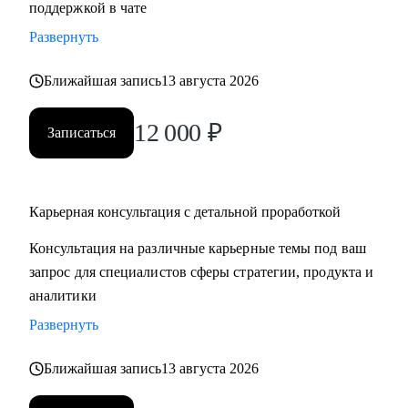
поддержкой в чате
продающее резюме / LinkedIn
Развернуть
• Проведу mock-interview и дам практические
рекомендации по улучшению презентации
Ближайшая запись
13 августа 2026
• Научу нетворчить эффективно и с результатом для
карьеры
12 000
₽
Записаться
• Для тех, кто только задумался о получении визы талантов
в США (EB1-A, O1), расскажу о процессе, поделюсь
ресурсами и контактами, подберу релевантные ресурсы/
организации для закрытия критериев
Карьерная консультация с детальной проработкой
• Для поступающих в бизнес-школы, помогу со стратегией
Консультация на различные карьерные темы под ваш
поступления, а также проверкой материалов (например,
запрос для специалистов сферы стратегии, продукта и
эссе, резюме, рекомендательные письма)
аналитики
Развернуть
Кому могу помочь:
Мои консультации подойдут тем, кто:
Ближайшая запись
13 августа 2026
• Хочет найти работу в IT, FMCG, e-commerce на позициях:
Analytics, Strategy & Ops, Go-To-Market, Product