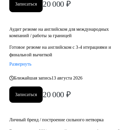
20 000
₽
Записаться
Management, Project Management
• Планирует переехать в Европу или США или уже ищет
там работу
• Думает об иммиграции в США по визе талантов О1 /
Аудит резюме на английском для международных
ЕВ1-А
компаний / работы за границей
• Хочет поступить в топовые бизнес школы в Европе
Готовое резюме на английском с 3-4 итерациями и
финальной вычиткой
Развернуть
Ближайшая запись
13 августа 2026
20 000
₽
Записаться
Личный бренд / построение сильного нетворка