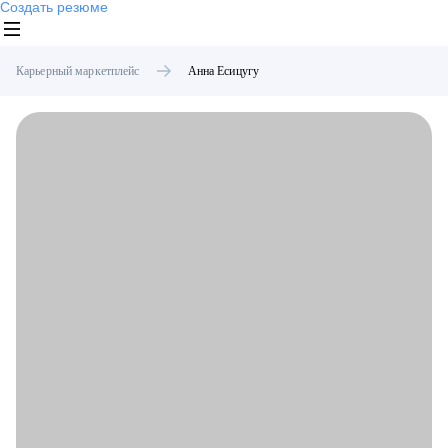
Создать резюме
Карьерный маркетплейс
Анна
Есицугу