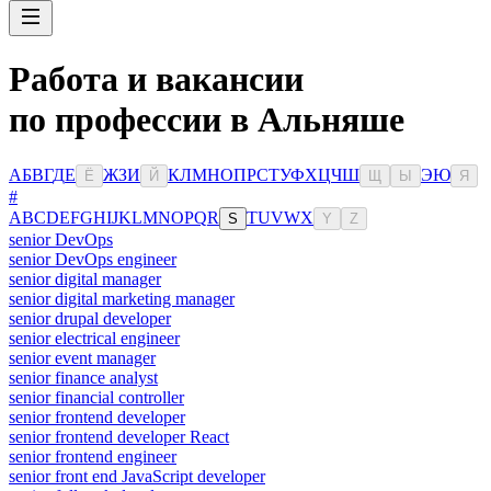
Работа и вакансии
по профессии в Альняше
А
Б
В
Г
Д
Е
Ж
З
И
К
Л
М
Н
О
П
Р
С
Т
У
Ф
Х
Ц
Ч
Ш
Э
Ю
Ё
Й
Щ
Ы
Я
#
A
B
C
D
E
F
G
H
I
J
K
L
M
N
O
P
Q
R
T
U
V
W
X
S
Y
Z
senior DevOps
senior DevOps engineer
senior digital manager
senior digital marketing manager
senior drupal developer
senior electrical engineer
senior event manager
senior finance analyst
senior financial controller
senior frontend developer
senior frontend developer React
senior frontend engineer
senior front end JavaScript developer