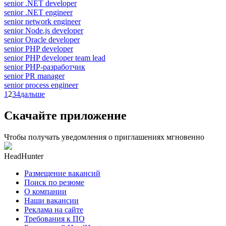
senior .NET developer
senior .NET engineer
senior network engineer
senior Node.js developer
senior Oracle developer
senior PHP developer
senior PHP developer team lead
senior PHP-разработчик
senior PR manager
senior process engineer
1
2
3
4
дальше
Скачайте приложение
Чтобы получать уведомления о приглашениях мгновенно
HeadHunter
Размещение вакансий
Поиск по резюме
О компании
Наши вакансии
Реклама на сайте
Требования к ПО