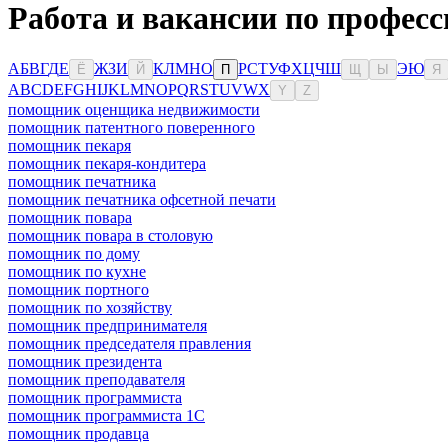
Работа и вакансии по профес
А
Б
В
Г
Д
Е
Ж
З
И
К
Л
М
Н
О
Р
С
Т
У
Ф
Х
Ц
Ч
Ш
Э
Ю
Ё
Й
П
Щ
Ы
Я
A
B
C
D
E
F
G
H
I
J
K
L
M
N
O
P
Q
R
S
T
U
V
W
X
Y
Z
помощник оценщика недвижимости
помощник патентного поверенного
помощник пекаря
помощник пекаря-кондитера
помощник печатника
помощник печатника офсетной печати
помощник повара
помощник повара в столовую
помощник по дому
помощник по кухне
помощник портного
помощник по хозяйству
помощник предпринимателя
помощник председателя правления
помощник президента
помощник преподавателя
помощник программиста
помощник программиста 1С
помощник продавца