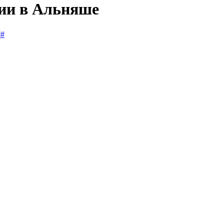
сии в Альняше
#