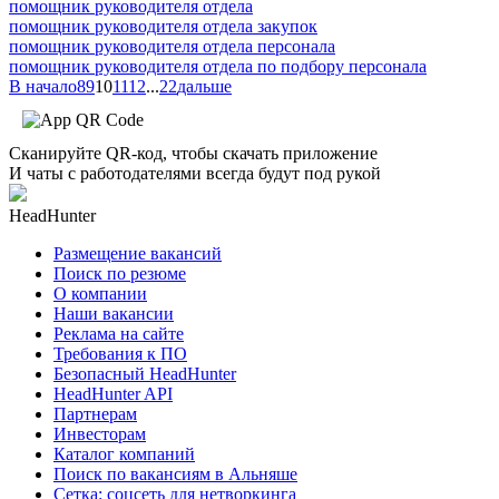
помощник руководителя отдела
помощник руководителя отдела закупок
помощник руководителя отдела персонала
помощник руководителя отдела по подбору персонала
В начало
8
9
10
11
12
...
22
дальше
Сканируйте QR-код, чтобы скачать приложение
И чаты с работодателями всегда будут под рукой
HeadHunter
Размещение вакансий
Поиск по резюме
О компании
Наши вакансии
Реклама на сайте
Требования к ПО
Безопасный HeadHunter
HeadHunter API
Партнерам
Инвесторам
Каталог компаний
Поиск по вакансиям в Альняше
Сетка: соцсеть для нетворкинга