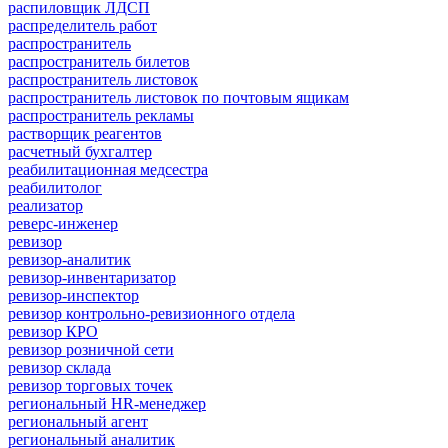
распиловщик ЛДСП
распределитель работ
распространитель
распространитель билетов
распространитель листовок
распространитель листовок по почтовым ящикам
распространитель рекламы
растворщик реагентов
расчетный бухгалтер
реабилитационная медсестра
реабилитолог
реализатор
реверс-инженер
ревизор
ревизор-аналитик
ревизор-инвентаризатор
ревизор-инспектор
ревизор контрольно-ревизионного отдела
ревизор КРО
ревизор розничной сети
ревизор склада
ревизор торговых точек
региональный HR-менеджер
региональный агент
региональный аналитик