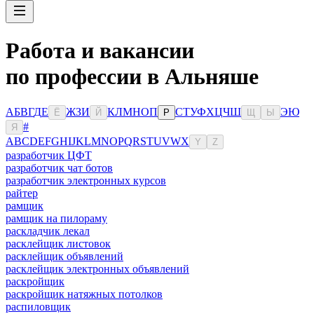
Работа и вакансии
по профессии в Альняше
А
Б
В
Г
Д
Е
Ж
З
И
К
Л
М
Н
О
П
С
Т
У
Ф
Х
Ц
Ч
Ш
Э
Ю
Ё
Й
Р
Щ
Ы
#
Я
A
B
C
D
E
F
G
H
I
J
K
L
M
N
O
P
Q
R
S
T
U
V
W
X
Y
Z
разработчик ЦФТ
разработчик чат ботов
разработчик электронных курсов
райтер
рамщик
рамщик на пилораму
раскладчик лекал
расклейщик листовок
расклейщик объявлений
расклейщик электронных объявлений
раскройщик
раскройщик натяжных потолков
распиловщик