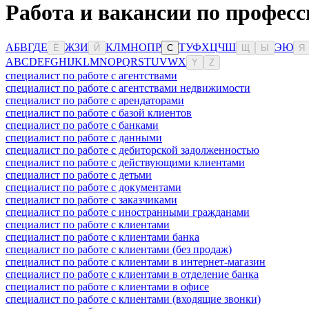
Работа и вакансии по профес
А
Б
В
Г
Д
Е
Ж
З
И
К
Л
М
Н
О
П
Р
Т
У
Ф
Х
Ц
Ч
Ш
Э
Ю
Ё
Й
С
Щ
Ы
Я
A
B
C
D
E
F
G
H
I
J
K
L
M
N
O
P
Q
R
S
T
U
V
W
X
Y
Z
специалист по работе с агентствами
специалист по работе с агентствами недвижимости
специалист по работе с арендаторами
специалист по работе с базой клиентов
специалист по работе с банками
специалист по работе с данными
специалист по работе с дебиторской задолженностью
специалист по работе с действующими клиентами
специалист по работе с детьми
специалист по работе с документами
специалист по работе с заказчиками
специалист по работе с иностранными гражданами
специалист по работе с клиентами
специалист по работе с клиентами банка
специалист по работе с клиентами (без продаж)
специалист по работе с клиентами в интернет-магазин
специалист по работе с клиентами в отделение банка
специалист по работе с клиентами в офисе
специалист по работе с клиентами (входящие звонки)