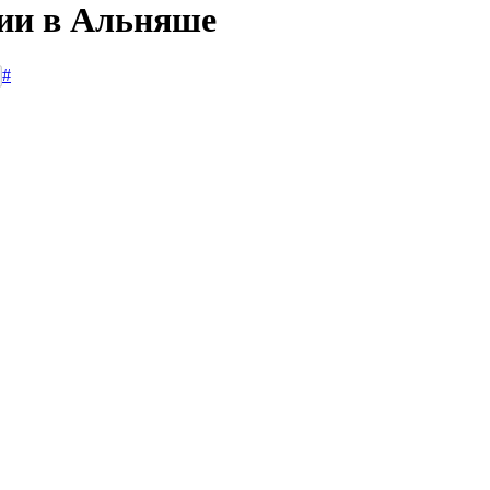
сии в Альняше
#