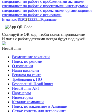
специалист по работе с проблемными активами
специалист по работе с проектными институтами
специалист по работе с проектными организациями
специалист по работе с регионами
В начало
19
20
21
22
23
...
36
дальше
Сканируйте QR-код, чтобы скачать приложение
И чаты с работодателями всегда будут под рукой
HeadHunter
Размещение вакансий
Поиск по резюме
О компании
Наши вакансии
Реклама на сайте
Требования к ПО
Безопасный HeadHunter
HeadHunter API
Партнерам
Инвесторам
Каталог компаний
Поиск по вакансиям в Альняше
Сетка: соцсеть для нетворкинга