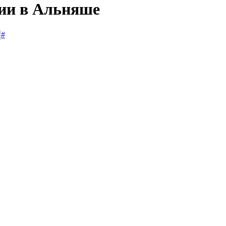
сии в Альняше
#