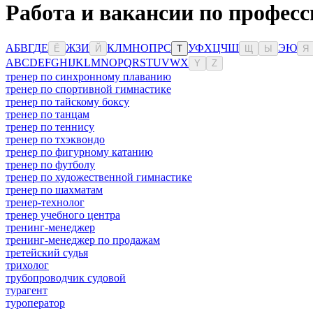
Работа и вакансии по профес
А
Б
В
Г
Д
Е
Ж
З
И
К
Л
М
Н
О
П
Р
С
У
Ф
Х
Ц
Ч
Ш
Э
Ю
Ё
Й
Т
Щ
Ы
Я
A
B
C
D
E
F
G
H
I
J
K
L
M
N
O
P
Q
R
S
T
U
V
W
X
Y
Z
тренер по синхронному плаванию
тренер по спортивной гимнастике
тренер по тайскому боксу
тренер по танцам
тренер по теннису
тренер по тхэквондо
тренер по фигурному катанию
тренер по футболу
тренер по художественной гимнастике
тренер по шахматам
тренер-технолог
тренер учебного центра
тренинг-менеджер
тренинг-менеджер по продажам
третейский судья
трихолог
трубопроводчик судовой
турагент
туроператор