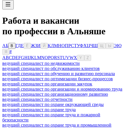
Работа и вакансии
по профессии в Альняше
А
Б
Г
Д
Е
Ж
З
И
К
Л
М
Н
О
П
Р
С
Т
У
Ф
Х
Ц
Ч
Ш
Э
Ю
В
Ё
Й
Щ
Ы
#
Я
A
B
C
D
E
F
G
H
I
J
K
L
M
N
O
P
Q
R
S
T
U
V
W
X
Y
Z
ведущий специалист по недвижимости
ведущий специалист по обслуживанию клиентов
ведущий специалист по обучению и развитию персонала
ведущий специалист по оптимизации бизнес-процессов
ведущий специалист по организации закупок
ведущий специалист по организации и нормированию труда
ведущий специалист по организационному развитию
ведущий специалист по отчетности
ведущий специалист по охране окружающей среды
ведущий специалист по охране труда
ведущий специалист по охране труда и пожарной
безопасности
ведущий специалист по охране труда и промышленной