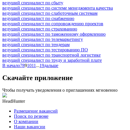
ведущий специалист по сбыту
ведущий специалист по системе менеджмента качества
ведущий специалист по слаботочным системам
ведущий специалист по снабжению
ведущий специалист по сопровождению проектов
ведущий специалист по страхованию
ведущий специалист по таможенному оформлению
ведущий специалист по телемаркетингу
ведущий специалист по тендерам
ведущий специалист по тестированию ПО
ведущий специалист по транспортной логистике
ведущий специалист по труду и заработной плате
В начало
7
8
9
10
11
...
19
дальше
Скачайте приложение
Чтобы получать уведомления о приглашениях мгновенно
HeadHunter
Размещение вакансий
Поиск по резюме
О компании
Наши вакансии