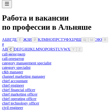
Работа и вакансии
по профессии в Альняше
А
Б
В
Г
Д
Е
Ж
З
И
К
Л
М
Н
О
П
Р
С
Т
У
Ф
Х
Ц
Ч
Ш
Э
Ю
Ё
Й
Щ
Ы
Я
#
A
B
D
E
F
G
H
I
J
K
L
M
N
O
P
Q
R
S
T
U
V
W
X
C
Y
Z
call-менеджер
call-оператор
category management specialist
category specialist
c&b manager
channel marketing manager
chief accountant
chief engineer
chief financial officer
chief marketing officer
chief operating officer
chief technology officer
civil engineer