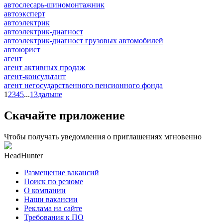
автослесарь-шиномонтажник
автоэксперт
автоэлектрик
автоэлектрик-диагност
автоэлектрик-диагност грузовых автомобилей
автоюрист
агент
агент активных продаж
агент-консультант
агент негосударственного пенсионного фонда
1
2
3
4
5
...
13
дальше
Скачайте приложение
Чтобы получать уведомления о приглашениях мгновенно
HeadHunter
Размещение вакансий
Поиск по резюме
О компании
Наши вакансии
Реклама на сайте
Требования к ПО