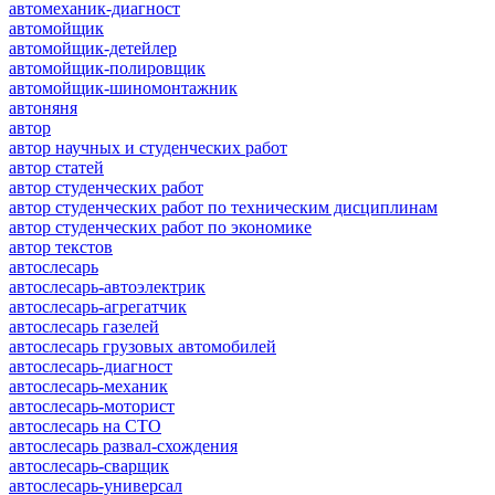
автомеханик-диагност
автомойщик
автомойщик-детейлер
автомойщик-полировщик
автомойщик-шиномонтажник
автоняня
автор
автор научных и студенческих работ
автор статей
автор студенческих работ
автор студенческих работ по техническим дисциплинам
автор студенческих работ по экономике
автор текстов
автослесарь
автослесарь-автоэлектрик
автослесарь-агрегатчик
автослесарь газелей
автослесарь грузовых автомобилей
автослесарь-диагност
автослесарь-механик
автослесарь-моторист
автослесарь на СТО
автослесарь развал-схождения
автослесарь-сварщик
автослесарь-универсал