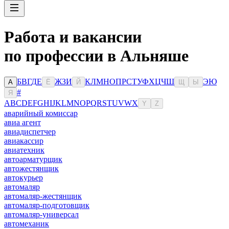
Работа и вакансии
по профессии в Альняше
Б
В
Г
Д
Е
Ж
З
И
К
Л
М
Н
О
П
Р
С
Т
У
Ф
Х
Ц
Ч
Ш
Э
Ю
А
Ё
Й
Щ
Ы
#
Я
A
B
C
D
E
F
G
H
I
J
K
L
M
N
O
P
Q
R
S
T
U
V
W
X
Y
Z
аварийный комиссар
авиа агент
авиадиспетчер
авиакассир
авиатехник
автоарматурщик
автожестянщик
автокурьер
автомаляр
автомаляр-жестянщик
автомаляр-подготовщик
автомаляр-универсал
автомеханик