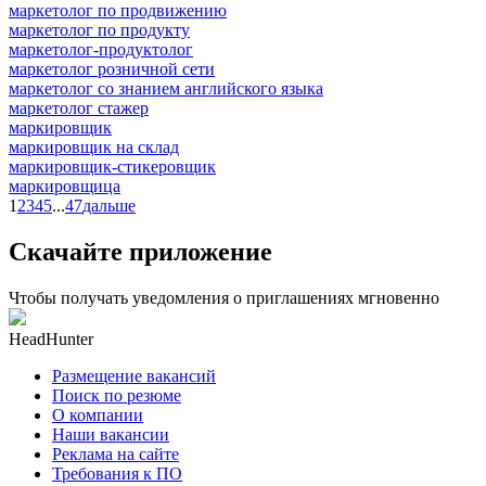
маркетолог по продвижению
маркетолог по продукту
маркетолог-продуктолог
маркетолог розничной сети
маркетолог со знанием английского языка
маркетолог стажер
маркировщик
маркировщик на склад
маркировщик-стикеровщик
маркировщица
1
2
3
4
5
...
47
дальше
Скачайте приложение
Чтобы получать уведомления о приглашениях мгновенно
HeadHunter
Размещение вакансий
Поиск по резюме
О компании
Наши вакансии
Реклама на сайте
Требования к ПО