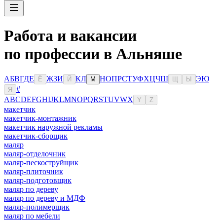
Работа и вакансии
по профессии в Альняше
А
Б
В
Г
Д
Е
Ж
З
И
К
Л
Н
О
П
Р
С
Т
У
Ф
Х
Ц
Ч
Ш
Э
Ю
Ё
Й
М
Щ
Ы
#
Я
A
B
C
D
E
F
G
H
I
J
K
L
M
N
O
P
Q
R
S
T
U
V
W
X
Y
Z
макетчик
макетчик-монтажник
макетчик наружной рекламы
макетчик-сборщик
маляр
маляр-отделочник
маляр-пескоструйщик
маляр-плиточник
маляр-подготовщик
маляр по дереву
маляр по дереву и МДФ
маляр-полимерщик
маляр по мебели