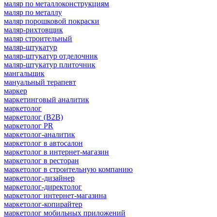
маляр по металлоконструкциям
маляр по металлу
маляр порошковой покраски
маляр-рихтовщик
маляр строительный
маляр-штукатур
маляр-штукатур отделочник
маляр-штукатур плиточник
мангальщик
мануальный терапевт
маркер
маркетинговый аналитик
маркетолог
маркетолог (B2B)
маркетолог PR
маркетолог-аналитик
маркетолог в автосалон
маркетолог в интернет-магазин
маркетолог в ресторан
маркетолог в строительную компанию
маркетолог-дизайнер
маркетолог-директолог
маркетолог интернет-магазина
маркетолог-копирайтер
маркетолог мобильных приложений